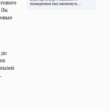
гового
намерении как минимум…
 За
зовые
 до
ия
нными
.