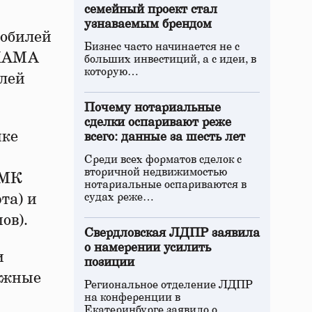
семейный проект стал
узнаваемым брендом
мобилей
Бизнес часто начинается не с
 KAMA
больших инвестиций, а с идеи, в
которую…
елей
Почему нотариальные
сделки оспаривают реже
нке
всего: данные за шесть лет
Среди всех форматов сделок с
вторичной недвижимостью
ЦМК
нотариальные оспариваются в
та) и
судах реже…
ов).
Свердловская ЛДПР заявила
о намерении усилить
и
позиции
ежные
Региональное отделение ЛДПР
на конференции в
Екатеринбурге заявило о