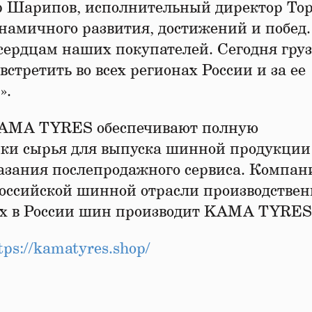
р Шарипов, исполнительный директор Тор
намичного развития, достижений и побед.
и сердцам наших покупателей. Сегодня гру
третить во всех регионах России и за ее
».
KAMA TYRES обеспечивают полную
пки сырья для выпуска шинной продукции
азания послепродажного сервиса. Компан
российской шинной отрасли производстве
ых в России шин производит KAMA TYRES
tps://kamatyres.shop/