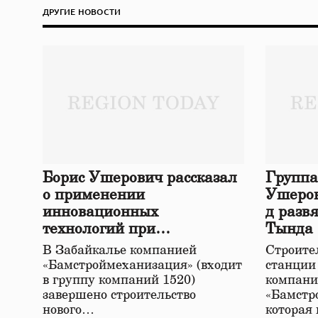
ДРУГИЕ НОВОСТИ
Борис Ушерович рассказал
Группа
о применении
Ушеров
инновационных
д разв
технологий при
Тында
строительстве нового моста
В Забайкалье компанией
Строител
в Забайкалье
«Бамстроймеханизация» (входит
станции
в группу компаний 1520)
компани
завершено строительство
«Бамстр
нового…
которая