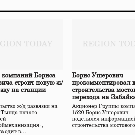
 компаний Бориса
Борис Ушерович
ича строит новую ж/
прокомментировал 
язку на станции
строительства мосто
перехода на Забайк
железной дороге
ьство ж/д развязки на
Акционер Группы комп
 Тында начато
1520 Борис Ушерович
ей
поделился информацией
оймеханизация»,
строительства мостовог
 входит в…