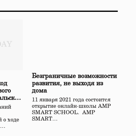
Безграничные возможности
ход
развития, не выходя из
вого
дома
альской
11 января 2021 года состоится
открытие онлайн-школы АМР
аний
SMART SCHOOL. АМР
SMART…
 о ходе
о…