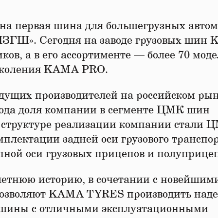
ена первая шина для большегрузных авто
«НЗГШ». Сегодня на заводе грузовых шин
ков, а в его ассортименте — более 70 мод
околения KAMA PRO.
дущих производителей на российском ры
 года доля компании в сегменте ЦМК шин
в структуре реализации компании стали 
лектации задней оси грузового транспор
пной оси грузовых прицепов и полуприцеп
летнюю историю, в сочетании с новейшим
позволяют KAMA TYRES производить над
 шины с отличными эксплуатационными