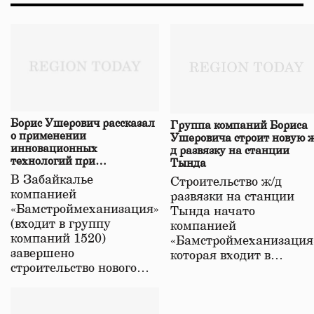
Борис Ушерович рассказал
Группа компаний Бориса
о применении
Ушеровича строит новую ж
инновационных
д развязку на станции
технологий при
Тында
строительстве нового моста
В Забайкалье
Строительство ж/д
в Забайкалье
компанией
развязки на станции
«Бамстроймеханизация»
Тында начато
(входит в группу
компанией
компаний 1520)
«Бамстроймеханизация
завершено
которая входит в…
строительство нового…