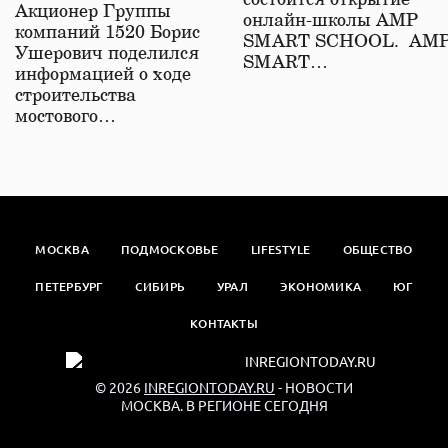
состоится открытие
железной дороге
Акционер Группы
онлайн-школы АМР
компаний 1520 Борис
SMART SCHOOL. АМ
Ушерович поделился
SMART…
информацией о ходе
строительства
мостового…
МОСКВА
ПОДМОСКОВЬЕ
LIFESTYLE
ОБЩЕСТВО
ПЕТЕРБУРГ
СИБИРЬ
УРАЛ
ЭКОНОМИКА
ЮГ
КОНТАКТЫ
© 2026
INREGIONTODAY.RU
- НОВОСТИ
МОСКВА. В РЕГИОНЕ СЕГОДНЯ