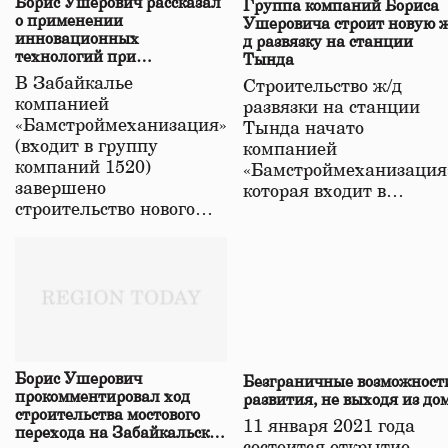
Борис Ушерович рассказал
Группа компаний Бориса
о применении
Ушеровича строит новую ж
инновационных
д развязку на станции
технологий при
Тында
строительстве нового моста
В Забайкалье
Строительство ж/д
в Забайкалье
компанией
развязки на станции
«Бамстроймеханизация»
Тында начато
(входит в группу
компанией
компаний 1520)
«Бамстроймеханизация
завершено
которая входит в…
строительство нового…
Борис Ушерович
Безграничные возможност
прокомментировал ход
развития, не выходя из до
строительства мостового
11 января 2021 года
перехода на Забайкальской