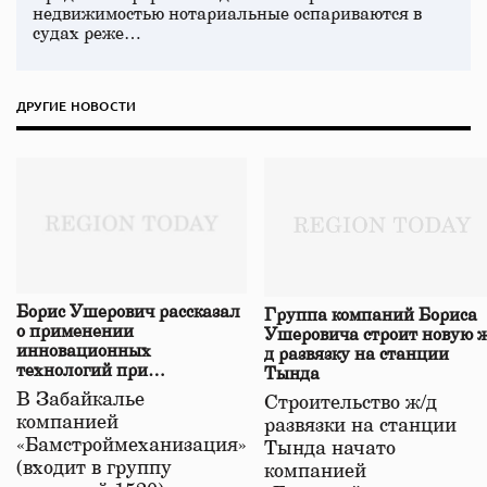
недвижимостью нотариальные оспариваются в
судах реже…
ДРУГИЕ НОВОСТИ
Борис Ушерович рассказал
Группа компаний Бориса
о применении
Ушеровича строит новую ж
инновационных
д развязку на станции
технологий при
Тында
строительстве нового моста
В Забайкалье
Строительство ж/д
в Забайкалье
компанией
развязки на станции
«Бамстроймеханизация»
Тында начато
(входит в группу
компанией