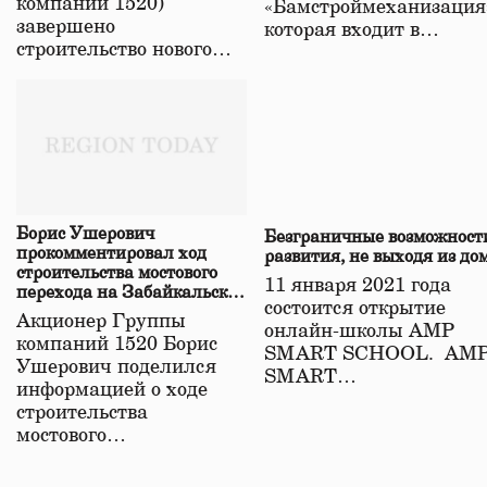
компаний 1520)
«Бамстроймеханизация
завершено
которая входит в…
строительство нового…
Борис Ушерович
Безграничные возможност
прокомментировал ход
развития, не выходя из до
строительства мостового
11 января 2021 года
перехода на Забайкальской
состоится открытие
железной дороге
Акционер Группы
онлайн-школы АМР
компаний 1520 Борис
SMART SCHOOL. АМ
Ушерович поделился
SMART…
информацией о ходе
строительства
мостового…