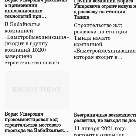
Борис Ушерович рассказал
Группа компаний Бориса
о применении
Ушеровича строит новую ж
инновационных
д развязку на станции
технологий при
Тында
строительстве нового моста
В Забайкалье
Строительство ж/д
в Забайкалье
компанией
развязки на станции
«Бамстроймеханизация»
Тында начато
(входит в группу
компанией
компаний 1520)
«Бамстроймеханизация
завершено
которая входит в…
строительство нового…
Борис Ушерович
Безграничные возможност
прокомментировал ход
развития, не выходя из до
строительства мостового
11 января 2021 года
перехода на Забайкальской
состоится открытие