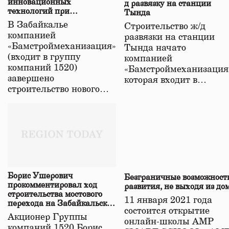
инновационных
д развязку на станции
технологий при
Тында
строительстве нового моста
В Забайкалье
Строительство ж/д
в Забайкалье
компанией
развязки на станции
«Бамстроймеханизация»
Тында начато
(входит в группу
компанией
компаний 1520)
«Бамстроймеханизация
завершено
которая входит в…
строительство нового…
Борис Ушерович
Безграничные возможност
прокомментировал ход
развития, не выходя из до
строительства мостового
11 января 2021 года
перехода на Забайкальской
состоится открытие
железной дороге
Акционер Группы
онлайн-школы АМР
компаний 1520 Борис