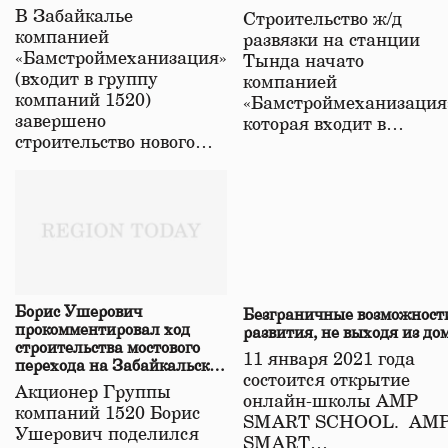
строительстве нового моста
В Забайкалье
Строительство ж/д
в Забайкалье
компанией
развязки на станции
«Бамстроймеханизация»
Тында начато
(входит в группу
компанией
компаний 1520)
«Бамстроймеханизация
завершено
которая входит в…
строительство нового…
Борис Ушерович
Безграничные возможност
прокомментировал ход
развития, не выходя из до
строительства мостового
11 января 2021 года
перехода на Забайкальской
состоится открытие
железной дороге
Акционер Группы
онлайн-школы АМР
компаний 1520 Борис
SMART SCHOOL. АМ
Ушерович поделился
SMART…