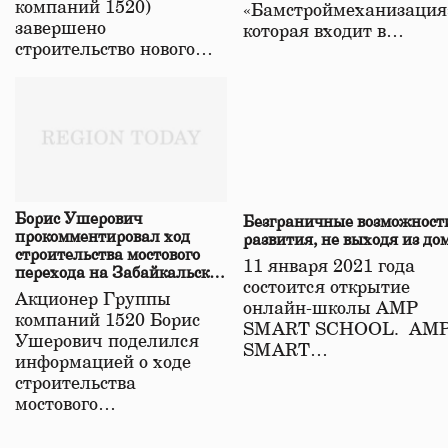
компаний 1520)
«Бамстроймеханизация
завершено
которая входит в…
строительство нового…
Борис Ушерович
Безграничные возможност
прокомментировал ход
развития, не выходя из до
строительства мостового
11 января 2021 года
перехода на Забайкальской
состоится открытие
железной дороге
Акционер Группы
онлайн-школы АМР
компаний 1520 Борис
SMART SCHOOL. АМ
Ушерович поделился
SMART…
информацией о ходе
строительства
мостового…