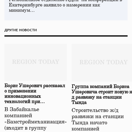
Екатеринбурге заявило о намерении как
минимум…
ДРУГИЕ НОВОСТИ
Борис Ушерович рассказал
Группа компаний Бориса
о применении
Ушеровича строит новую ж
инновационных
д развязку на станции
технологий при
Тында
строительстве нового моста
В Забайкалье
Строительство ж/д
в Забайкалье
компанией
развязки на станции
«Бамстроймеханизация»
Тында начато
(входит в группу
компанией