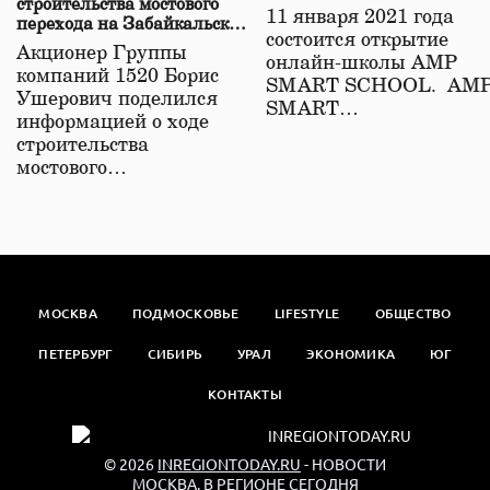
строительства мостового
11 января 2021 года
перехода на Забайкальской
состоится открытие
железной дороге
Акционер Группы
онлайн-школы АМР
компаний 1520 Борис
SMART SCHOOL. АМ
Ушерович поделился
SMART…
информацией о ходе
строительства
мостового…
МОСКВА
ПОДМОСКОВЬЕ
LIFESTYLE
ОБЩЕСТВО
ПЕТЕРБУРГ
СИБИРЬ
УРАЛ
ЭКОНОМИКА
ЮГ
КОНТАКТЫ
© 2026
INREGIONTODAY.RU
- НОВОСТИ
МОСКВА. В РЕГИОНЕ СЕГОДНЯ