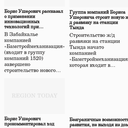
Борис Ушерович рассказал
Группа компаний Бориса
о применении
Ушеровича строит новую ж
инновационных
д развязку на станции
технологий при
Тында
строительстве нового моста
В Забайкалье
Строительство ж/д
в Забайкалье
компанией
развязки на станции
«Бамстроймеханизация»
Тында начато
(входит в группу
компанией
компаний 1520)
«Бамстроймеханизация
завершено
которая входит в…
строительство нового…
Борис Ушерович
Безграничные возможност
прокомментировал ход
развития, не выходя из до