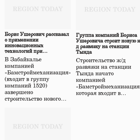
Борис Ушерович рассказал
Группа компаний Бориса
о применении
Ушеровича строит новую ж
инновационных
д развязку на станции
технологий при
Тында
строительстве нового моста
В Забайкалье
Строительство ж/д
в Забайкалье
компанией
развязки на станции
«Бамстроймеханизация»
Тында начато
(входит в группу
компанией
компаний 1520)
«Бамстроймеханизация
завершено
которая входит в…
строительство нового…