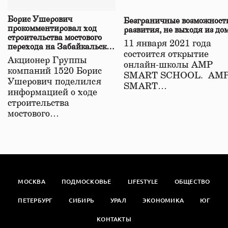
Борис Ушерович
Безграничные возможност
прокомментировал ход
развития, не выходя из до
строительства мостового
11 января 2021 года
перехода на Забайкальской
состоится открытие
железной дороге
Акционер Группы
онлайн-школы АМР
компаний 1520 Борис
SMART SCHOOL. АМ
Ушерович поделился
SMART…
информацией о ходе
строительства
мостового…
МОСКВА
ПОДМОСКОВЬЕ
LIFESTYLE
ОБЩЕСТВО
ПЕТЕРБУРГ
СИБИРЬ
УРАЛ
ЭКОНОМИКА
ЮГ
КОНТАКТЫ