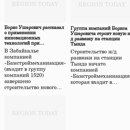
Борис Ушерович рассказал
Группа компаний Бориса
о применении
Ушеровича строит новую ж
инновационных
д развязку на станции
технологий при
Тында
строительстве нового моста
В Забайкалье
Строительство ж/д
в Забайкалье
компанией
развязки на станции
«Бамстроймеханизация»
Тында начато
(входит в группу
компанией
компаний 1520)
«Бамстроймеханизация
завершено
которая входит в…
строительство нового…