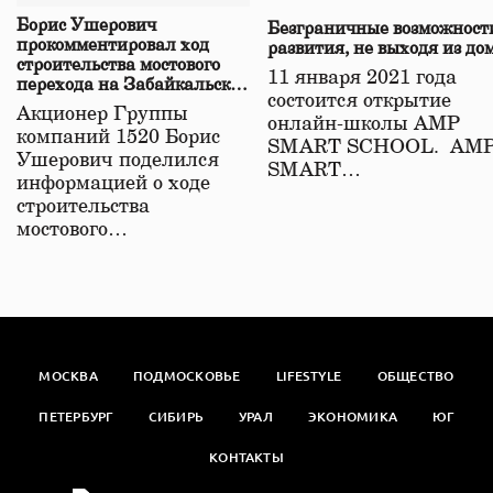
Борис Ушерович
Безграничные возможност
прокомментировал ход
развития, не выходя из до
строительства мостового
11 января 2021 года
перехода на Забайкальской
состоится открытие
железной дороге
Акционер Группы
онлайн-школы АМР
компаний 1520 Борис
SMART SCHOOL. АМ
Ушерович поделился
SMART…
информацией о ходе
строительства
мостового…
МОСКВА
ПОДМОСКОВЬЕ
LIFESTYLE
ОБЩЕСТВО
ПЕТЕРБУРГ
СИБИРЬ
УРАЛ
ЭКОНОМИКА
ЮГ
КОНТАКТЫ