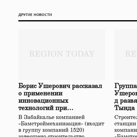
ДРУГИЕ НОВОСТИ
Борис Ушерович рассказал
Группа
о применении
Ушеров
инновационных
д разв
технологий при
Тында
строительстве нового моста
В Забайкалье компанией
Строител
в Забайкалье
«Бамстроймеханизация» (входит
станции
в группу компаний 1520)
компани
завершено строительство
«Бамстр