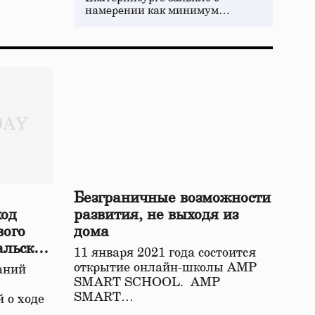
намерении как минимум…
Безграничные возможности
ход
развития, не выходя из
вого
дома
альской
11 января 2021 года состоится
открытие онлайн-школы АМР
аний
SMART SCHOOL. АМР
SMART…
 о ходе
о…