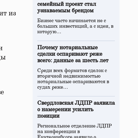
семейный проект стал
узнаваемым брендом
ит из
Бизнес часто начинается не с
больших инвестиций, а с идеи, в
которую…
и
Почему нотариальные
сделки оспаривают реже
цы
всего: данные за шесть лет
Среди всех форматов сделок с
вторичной недвижимостью
нотариальные оспариваются в
судах реже…
ве
Свердловская ЛДПР заявила
о намерении усилить
позиции
Региональное отделение ЛДПР
на конференции в
Екатеринбурге заявило о