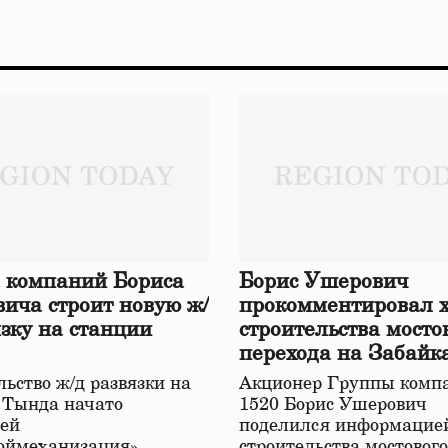
 компаний Бориса
Борис Ушерович
ича строит новую ж/
прокомментировал 
язку на станции
строительства мосто
перехода на Забайк
железной дороге
ьство ж/д развязки на
Акционер Группы комп
 Тында начато
1520 Борис Ушерович
ей
поделился информацией
оймеханизация»,
строительства мостовог