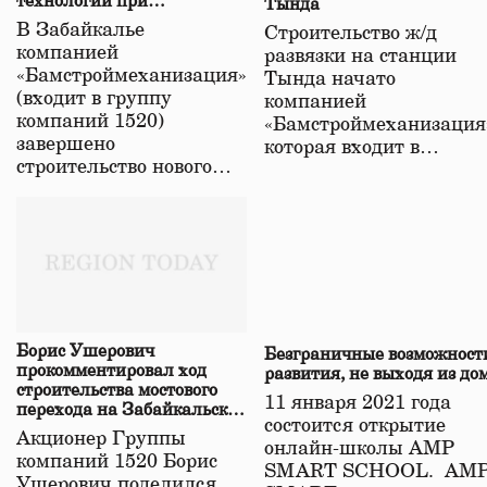
технологий при
Тында
строительстве нового моста
В Забайкалье
Строительство ж/д
в Забайкалье
компанией
развязки на станции
«Бамстроймеханизация»
Тында начато
(входит в группу
компанией
компаний 1520)
«Бамстроймеханизация
завершено
которая входит в…
строительство нового…
Борис Ушерович
Безграничные возможност
прокомментировал ход
развития, не выходя из до
строительства мостового
11 января 2021 года
перехода на Забайкальской
состоится открытие
железной дороге
Акционер Группы
онлайн-школы АМР
компаний 1520 Борис
SMART SCHOOL. АМ
Ушерович поделился