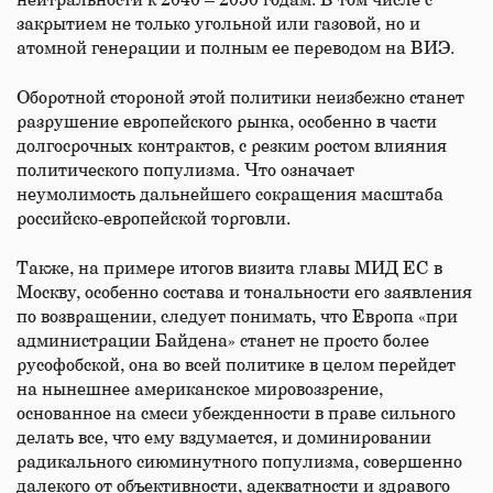
нейтральности к 2040 – 2050 годам. В том числе с
закрытием не только угольной или газовой, но и
атомной генерации и полным ее переводом на ВИЭ.
Оборотной стороной этой политики неизбежно станет
разрушение европейского рынка, особенно в части
долгосрочных контрактов, с резким ростом влияния
политического популизма. Что означает
неумолимость дальнейшего сокращения масштаба
российско-европейской торговли.
Также, на примере итогов визита главы МИД ЕС в
Москву, особенно состава и тональности его заявления
по возвращении, следует понимать, что Европа «при
администрации Байдена» станет не просто более
русофобской, она во всей политике в целом перейдет
на нынешнее американское мировоззрение,
основанное на смеси убежденности в праве сильного
делать все, что ему вздумается, и доминировании
радикального сиюминутного популизма, совершенно
далекого от объективности, адекватности и здравого