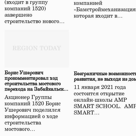
(входит в группу
компанией
компаний 1520)
«Бамстроймеханизация
завершено
которая входит в…
строительство нового…
Борис Ушерович
Безграничные возможност
прокомментировал ход
развития, не выходя из до
строительства мостового
11 января 2021 года
перехода на Забайкальской
состоится открытие
железной дороге
Акционер Группы
онлайн-школы АМР
компаний 1520 Борис
SMART SCHOOL. АМ
Ушерович поделился
SMART…
информацией о ходе
строительства
мостового…