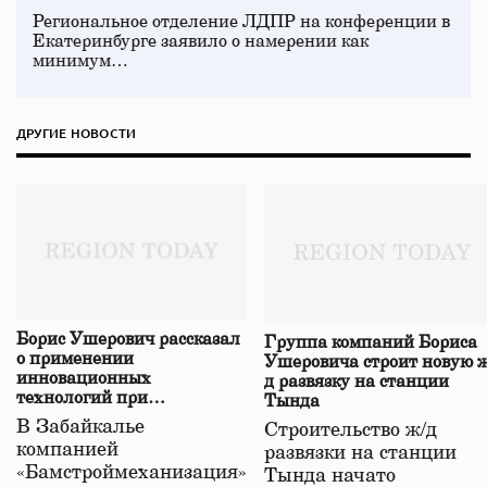
Региональное отделение ЛДПР на конференции в
Екатеринбурге заявило о намерении как
минимум…
ДРУГИЕ НОВОСТИ
Борис Ушерович рассказал
Группа компаний Бориса
о применении
Ушеровича строит новую ж
инновационных
д развязку на станции
технологий при
Тында
строительстве нового моста
В Забайкалье
Строительство ж/д
в Забайкалье
компанией
развязки на станции
«Бамстроймеханизация»
Тында начато