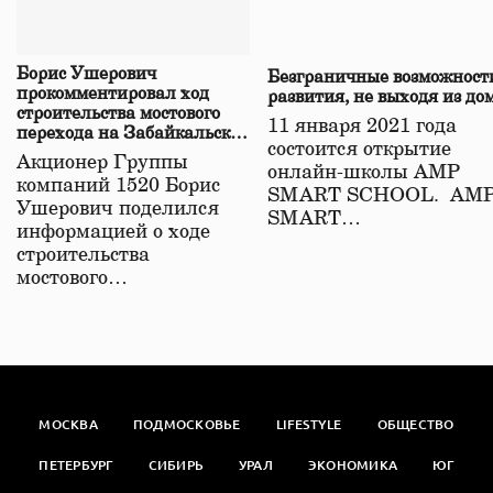
Борис Ушерович
Безграничные возможност
прокомментировал ход
развития, не выходя из до
строительства мостового
11 января 2021 года
перехода на Забайкальской
состоится открытие
железной дороге
Акционер Группы
онлайн-школы АМР
компаний 1520 Борис
SMART SCHOOL. АМ
Ушерович поделился
SMART…
информацией о ходе
строительства
мостового…
МОСКВА
ПОДМОСКОВЬЕ
LIFESTYLE
ОБЩЕСТВО
ПЕТЕРБУРГ
СИБИРЬ
УРАЛ
ЭКОНОМИКА
ЮГ