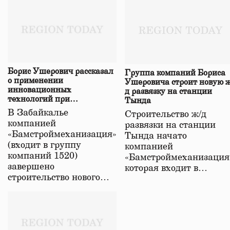
Борис Ушерович рассказал
Группа компаний Бориса
о применении
Ушеровича строит новую ж
инновационных
д развязку на станции
технологий при
Тында
строительстве нового моста
В Забайкалье
Строительство ж/д
в Забайкалье
компанией
развязки на станции
«Бамстроймеханизация»
Тында начато
(входит в группу
компанией
компаний 1520)
«Бамстроймеханизация
завершено
которая входит в…
строительство нового…