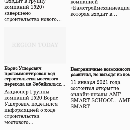
(входит в группу
компанией
компаний 1520)
«Бамстроймеханизация
завершено
которая входит в…
строительство нового…
Борис Ушерович
Безграничные возможност
прокомментировал ход
развития, не выходя из до
строительства мостового
11 января 2021 года
перехода на Забайкальской
состоится открытие
железной дороге
Акционер Группы
онлайн-школы АМР
компаний 1520 Борис
SMART SCHOOL. АМ
Ушерович поделился
SMART…
информацией о ходе
строительства
мостового…