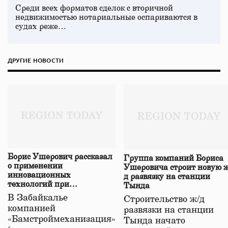
Среди всех форматов сделок с вторичной
недвижимостью нотариальные оспариваются в
судах реже…
ДРУГИЕ НОВОСТИ
Борис Ушерович рассказал
Группа компаний Бориса
о применении
Ушеровича строит новую ж
инновационных
д развязку на станции
технологий при
Тында
строительстве нового моста
В Забайкалье
Строительство ж/д
в Забайкалье
компанией
развязки на станции
«Бамстроймеханизация»
Тында начато