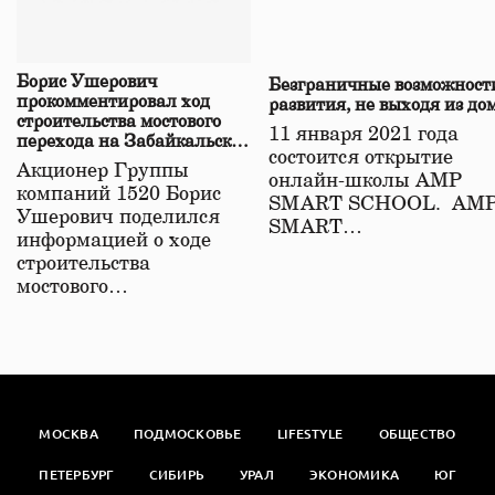
Борис Ушерович
Безграничные возможност
прокомментировал ход
развития, не выходя из до
строительства мостового
11 января 2021 года
перехода на Забайкальской
состоится открытие
железной дороге
Акционер Группы
онлайн-школы АМР
компаний 1520 Борис
SMART SCHOOL. АМ
Ушерович поделился
SMART…
информацией о ходе
строительства
мостового…
МОСКВА
ПОДМОСКОВЬЕ
LIFESTYLE
ОБЩЕСТВО
ПЕТЕРБУРГ
СИБИРЬ
УРАЛ
ЭКОНОМИКА
ЮГ