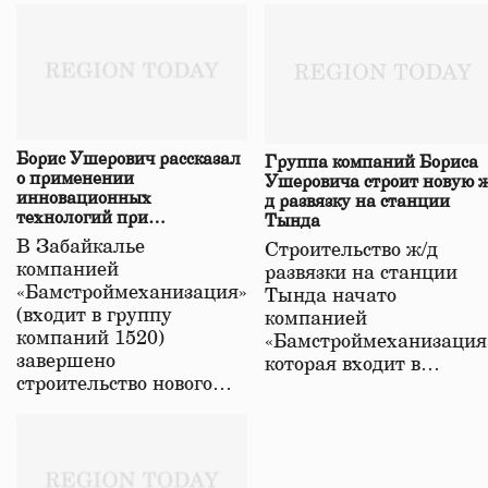
Борис Ушерович рассказал
Группа компаний Бориса
о применении
Ушеровича строит новую ж
инновационных
д развязку на станции
технологий при
Тында
строительстве нового моста
В Забайкалье
Строительство ж/д
в Забайкалье
компанией
развязки на станции
«Бамстроймеханизация»
Тында начато
(входит в группу
компанией
компаний 1520)
«Бамстроймеханизация
завершено
которая входит в…
строительство нового…