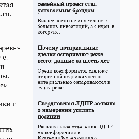
атая
семейный проект стал
узнаваемым брендом
.ru.
Бизнес часто начинается не с
больших инвестиций, а с идеи, в
которую…
еревня
Почему нотариальные
сделки оспаривают реже
-е.
всего: данные за шесть лет
ки
Среди всех форматов сделок с
ры.
вторичной недвижимостью
нотариальные оспариваются в
ей.
судах реже…
ики и
Свердловская ЛДПР заявила
о намерении усилить
позиции
Региональное отделение ЛДПР
йших
на конференции в
Екатеринбурге заявило о