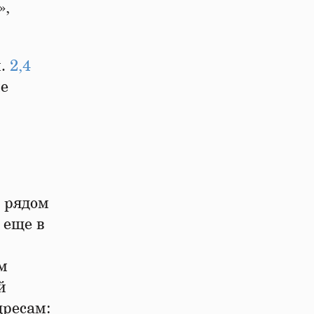
»,
и.
2,4
ие
 рядом
 еще в
м
й
дресам: