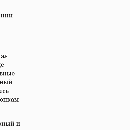
инии
ная
де
ивные
вный
есь
гонкам
рный и