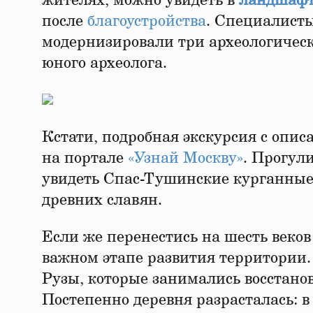
жителях, можно увидеть в
ландшафт
после
благоустройства
. Специалист
модернизировали три археологическ
юного археолога.
Кстати, подробная экскурсия с опи
на портале
«Узнай Москву»
. Прогул
увидеть Спас-Тушинские курганные 
древних славян.
Если же перенестись на шесть веков 
важном этапе развития территории
Рузы, которые занимались восстано
Постепенно деревня разрасталась: в