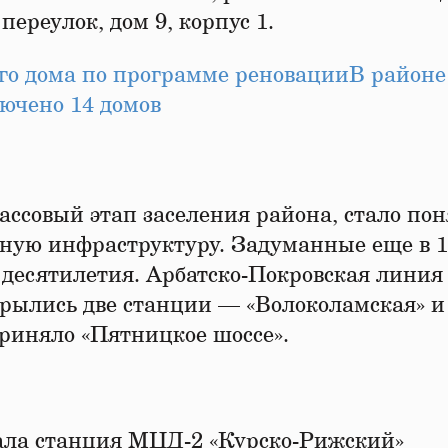
ереулок, дом 9, корпус 1.
го дома по программе реновации
В районе
ючено 14 домов
массовый этап заселения района, стало пон
тную инфраструктуру. Задуманные еще в 1
 десятилетия. Арбатско-Покровская линия
крылись две станции — «Волоколамская» и
приняло «Пятницкое шоссе».
тала станция МЦД-2 «Курско-Рижский»