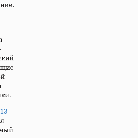
ение.
в
—
ский
ущие
ой
м
ики.
 13
ия
амый