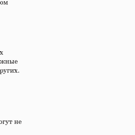
ном
х
лыжные
ругих.
огут не