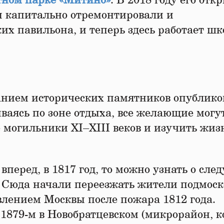
ном парке «Митино»
. В 2018 году его отк
ы капитально отремонтировали и
их павильона, и теперь здесь работает шк
санием исторических памятников опублико
иваясь по зоне отдыха, все желающие могу
могильники XI–XIII веков и изучить жиз
вперед, в 1817 год, то можно узнать о сл
. Сюда начали переезжать жители подмос
влением Москвы после пожара 1812 года.
 1879-м в Новобратцевском (микрорайон, 