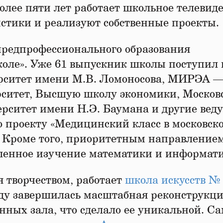
олее пяти лет работает школьное телевид
стики и реализуют собственные проекты.
предпрофессионального образования
оле». Уже 61 выпускник школы поступил 
ерситет имени М.В. Ломоносова, МИРЭА 
рситет, Высшую школу экономики, Москов
рситет имени Н.Э. Баумана и другие вед
по проекту «Медицинский класс в московск
й. Кроме того, приоритетным направление
бленное изучение математики и информат
я творчеством, работает
школа искусств №
году завершилась масштабная реконструкц
анных зала, что сделало ее уникальной. С