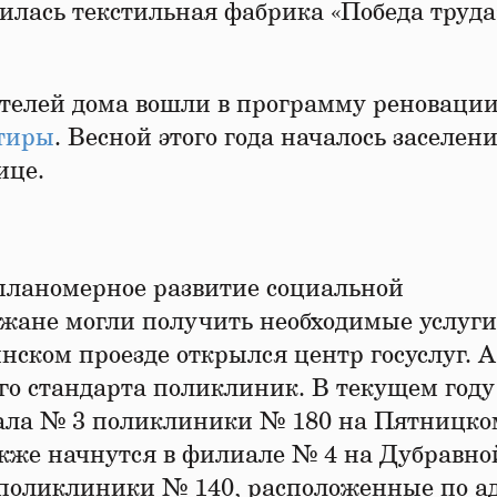
вилась текстильная фабрика «Победа труда
телей дома вошли в программу реноваци
ртиры
. Весной этого года началось заселен
ице.
планомерное развитие социальной
ожане могли получить необходимые услуги
инском проезде открылся центр госуслуг. А
го стандарта поликлиник. В текущем году
ала № 3 поликлиники № 180 на Пятницко
также начнутся в филиале № 4 на Дубравно
 поликлиники № 140, расположенные по а