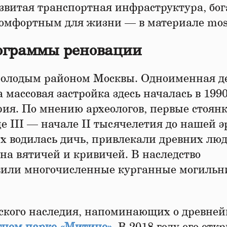
азвитая транспортная инфраструктура, бог
омфортным для жизни — в материале mos
рограммы реновации
молодым районом Москвы. Одноименная д
а массовая застройка здесь началась в 1990
рия. По мнению археологов, первые стоян
це III — начале II тысячелетия до нашей э
ых водилась дичь, привлекали древних люд
на вятичей и кривичей. В наследство
вили многочисленные курганные могильн
еского наследия, напоминающих о древне