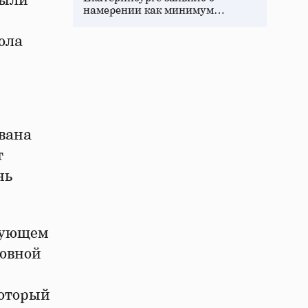
рыли
намерении как минимум…
ола
вана
т
нь
едующем
ковной
который