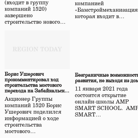
(входит в группу
компанией
компаний 1520)
«Бамстроймеханизация
завершено
которая входит в…
строительство нового…
Борис Ушерович
Безграничные возможност
прокомментировал ход
развития, не выходя из до
строительства мостового
11 января 2021 года
перехода на Забайкальской
состоится открытие
железной дороге
Акционер Группы
онлайн-школы АМР
компаний 1520 Борис
SMART SCHOOL. АМ
Ушерович поделился
SMART…
информацией о ходе
строительства
мостового…