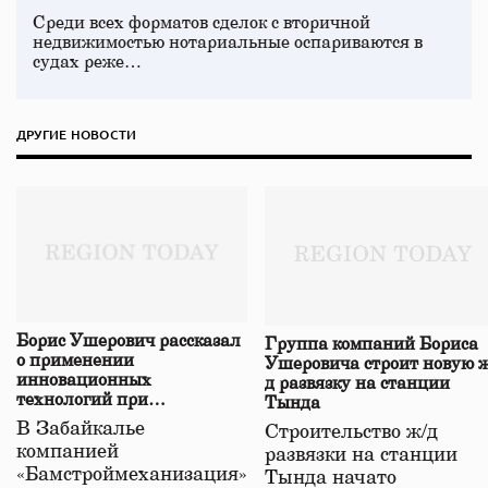
Среди всех форматов сделок с вторичной
недвижимостью нотариальные оспариваются в
судах реже…
ДРУГИЕ НОВОСТИ
Борис Ушерович рассказал
Группа компаний Бориса
о применении
Ушеровича строит новую ж
инновационных
д развязку на станции
технологий при
Тында
строительстве нового моста
В Забайкалье
Строительство ж/д
в Забайкалье
компанией
развязки на станции
«Бамстроймеханизация»
Тында начато