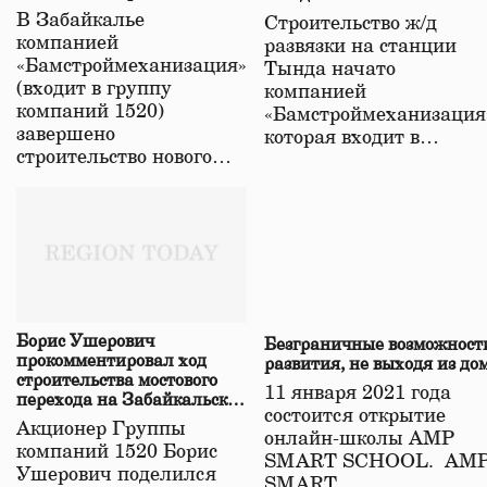
строительстве нового моста
В Забайкалье
Строительство ж/д
в Забайкалье
компанией
развязки на станции
«Бамстроймеханизация»
Тында начато
(входит в группу
компанией
компаний 1520)
«Бамстроймеханизация
завершено
которая входит в…
строительство нового…
Борис Ушерович
Безграничные возможност
прокомментировал ход
развития, не выходя из до
строительства мостового
11 января 2021 года
перехода на Забайкальской
состоится открытие
железной дороге
Акционер Группы
онлайн-школы АМР
компаний 1520 Борис
SMART SCHOOL. АМ
Ушерович поделился
SMART…