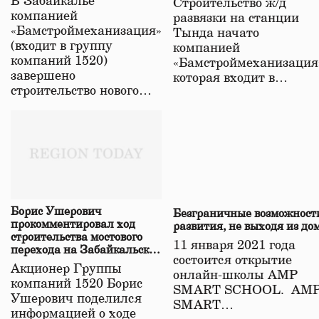
В Забайкалье
Строительство ж/д
в Забайкалье
компанией
развязки на станции
«Бамстроймеханизация»
Тында начато
(входит в группу
компанией
компаний 1520)
«Бамстроймеханизация
завершено
которая входит в…
строительство нового…
Борис Ушерович
Безграничные возможност
прокомментировал ход
развития, не выходя из до
строительства мостового
11 января 2021 года
перехода на Забайкальской
состоится открытие
железной дороге
Акционер Группы
онлайн-школы АМР
компаний 1520 Борис
SMART SCHOOL. АМ
Ушерович поделился
SMART…
информацией о ходе