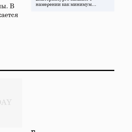
намерении как минимум…
мы. В
жается