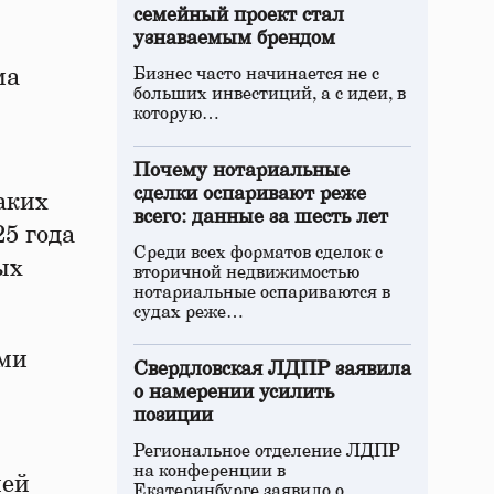
семейный проект стал
узнаваемым брендом
ма
Бизнес часто начинается не с
больших инвестиций, а с идеи, в
которую…
Почему нотариальные
сделки оспаривают реже
аких
всего: данные за шесть лет
5 года
Среди всех форматов сделок с
ых
вторичной недвижимостью
нотариальные оспариваются в
судах реже…
ами
Свердловская ЛДПР заявила
о намерении усилить
позиции
Региональное отделение ЛДПР
на конференции в
ией
Екатеринбурге заявило о