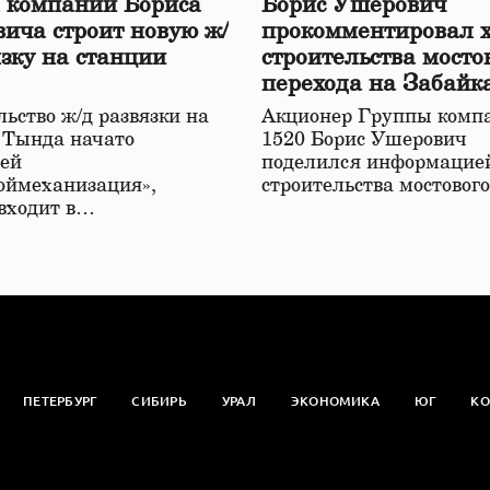
 компаний Бориса
Борис Ушерович
ича строит новую ж/
прокомментировал 
язку на станции
строительства мосто
перехода на Забайк
железной дороге
ьство ж/д развязки на
Акционер Группы комп
 Тында начато
1520 Борис Ушерович
ей
поделился информацией
оймеханизация»,
строительства мостовог
 входит в…
ПЕТЕРБУРГ
СИБИРЬ
УРАЛ
ЭКОНОМИКА
ЮГ
КО