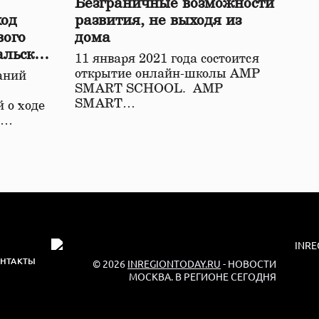
Безграничные возможности
ход
развития, не выходя из
вого
дома
альской
11 января 2021 года состоится
открытие онлайн-школы АМР
аний
SMART SCHOOL. АМР
SMART…
 о ходе
о…
НТАКТЫ
© 2026
INREGIONTODAY.RU
- НОВОСТИ
МОСКВА. В РЕГИОНЕ СЕГОДНЯ