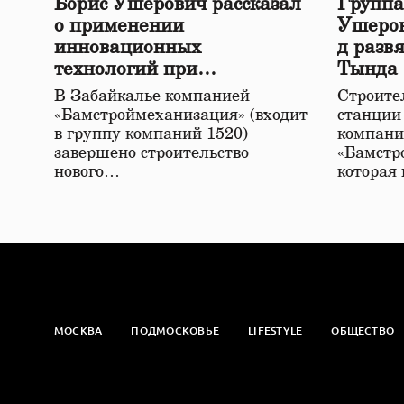
Борис Ушерович рассказал
Группа
о применении
Ушеров
инновационных
д разв
технологий при
Тында
строительстве нового моста
В Забайкалье компанией
Строител
в Забайкалье
«Бамстроймеханизация» (входит
станции
в группу компаний 1520)
компани
завершено строительство
«Бамстр
нового…
которая
МОСКВА
ПОДМОСКОВЬЕ
LIFESTYLE
ОБЩЕСТВО