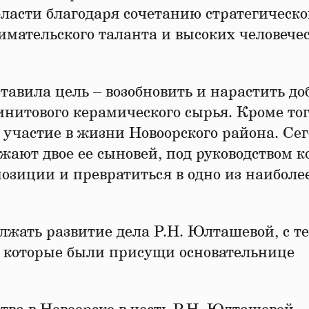
асти благодаря сочетанию стратегическо
ательского таланта и высоких человече
авила цель – возобновить и нарастить д
нитового керамического сырья. Кроме тог
частие в жизни Новоорского района. Се
ют двое ее сыновей, под руководством к
озиции и превратиться в одно из наиболе
жать развитие дела Р.Н. Юлташевой, с т
, которые были присущи основательнице