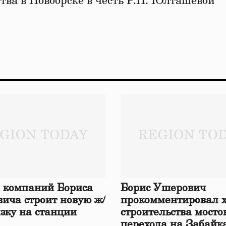
ва в Новоорске в честь Р.Н. Юлташевой
 компаний Бориса
Борис Ушерович
ича строит новую ж/
прокомментировал 
язку на станции
строительства мосто
перехода на Забайк