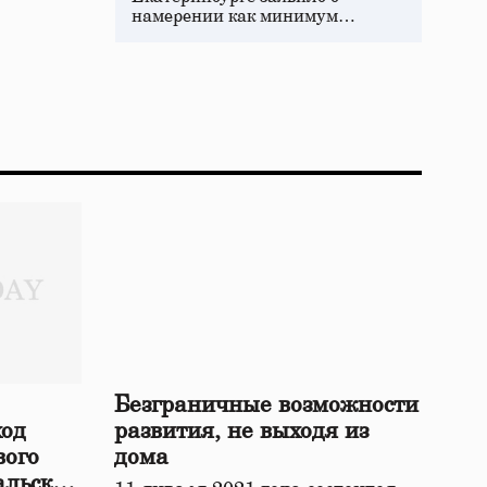
намерении как минимум…
Безграничные возможности
ход
развития, не выходя из
вого
дома
альской