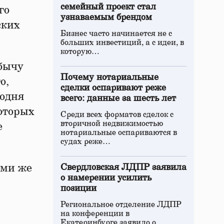
семейный проект стал
го
узнаваемым брендом
ских
Бизнес часто начинается не с
больших инвестиций, а с идеи, в
которую…
обычу
Почему нотариальные
о,
сделки оспаривают реже
годня
всего: данные за шесть лет
оторых
Среди всех форматов сделок с
вторичной недвижимостью
е
нотариальные оспариваются в
судах реже…
еми же
Свердловская ЛДПР заявила
о намерении усилить
позиции
Региональное отделение ЛДПР
на конференции в
Екатеринбурге заявило о