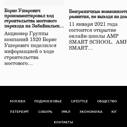
Борис Ушерович
Безграничные возможност
прокомментировал ход
развития, не выходя из до
строительства мостового
11 января 2021 года
перехода на Забайкальской
состоится открытие
железной дороге
Акционер Группы
онлайн-школы АМР
компаний 1520 Борис
SMART SCHOOL. АМ
Ушерович поделился
SMART…
информацией о ходе
строительства
мостового…
МОСКВА
ПОДМОСКОВЬЕ
LIFESTYLE
ОБЩЕСТВО
ПЕТЕРБУРГ
СИБИРЬ
УРАЛ
ЭКОНОМИКА
ЮГ
КОНТАКТЫ