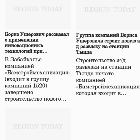
Борис Ушерович рассказал
Группа компаний Бориса
о применении
Ушеровича строит новую ж
инновационных
д развязку на станции
технологий при
Тында
строительстве нового моста
В Забайкалье
Строительство ж/д
в Забайкалье
компанией
развязки на станции
«Бамстроймеханизация»
Тында начато
(входит в группу
компанией
компаний 1520)
«Бамстроймеханизация
завершено
которая входит в…
строительство нового…