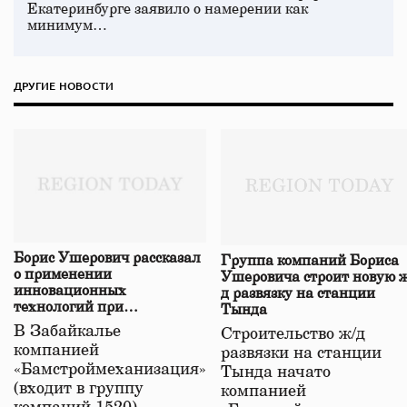
Екатеринбурге заявило о намерении как
минимум…
ДРУГИЕ НОВОСТИ
Борис Ушерович рассказал
Группа компаний Бориса
о применении
Ушеровича строит новую ж
инновационных
д развязку на станции
технологий при
Тында
строительстве нового моста
В Забайкалье
Строительство ж/д
в Забайкалье
компанией
развязки на станции
«Бамстроймеханизация»
Тында начато
(входит в группу
компанией