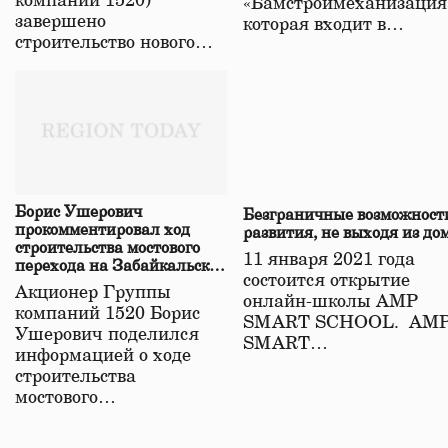
компаний 1520)
«Бамстроймеханизация
завершено
которая входит в…
строительство нового…
Борис Ушерович
Безграничные возможност
прокомментировал ход
развития, не выходя из до
строительства мостового
11 января 2021 года
перехода на Забайкальской
состоится открытие
железной дороге
Акционер Группы
онлайн-школы АМР
компаний 1520 Борис
SMART SCHOOL. АМ
Ушерович поделился
SMART…
информацией о ходе
строительства
мостового…