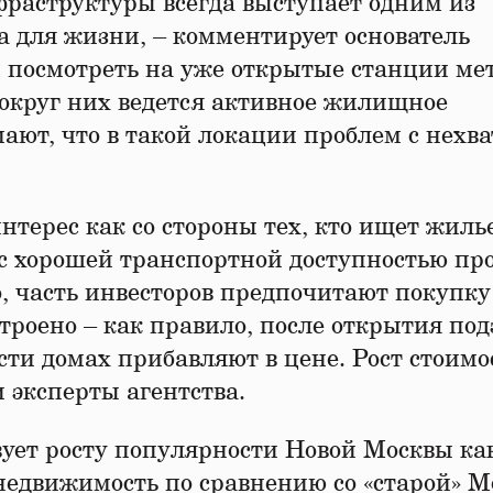
раструктуры всегда выступает одним из
а для жизни, – комментирует основатель
 посмотреть на уже открытые станции мет
вокруг них ведется активное жилищное
ают, что в такой локации проблем с нехв
терес как со стороны тех, кто ищет жиль
ы с хорошей транспортной доступностью пр
о, часть инвесторов предпочитают покупк
строено – как правило, после открытия по
ти домах прибавляют в цене. Рост стоимо
 эксперты агентства.
вует росту популярности Новой Москвы ка
недвижимость по сравнению со «старой» М