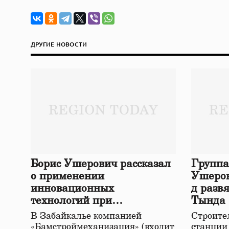
ДРУГИЕ НОВОСТИ
Борис Ушерович рассказал
Группа
о применении
Ушеров
инновационных
д разв
технологий при
Тында
строительстве нового моста
В Забайкалье компанией
Строител
в Забайкалье
«Бамстроймеханизация» (входит
станции