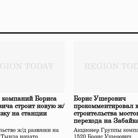
 компаний Бориса
Борис Ушерович
ича строит новую ж/
прокомментировал 
язку на станции
строительства мосто
перехода на Забайк
железной дороге
ьство ж/д развязки на
Акционер Группы комп
 Тында начато
1520 Борис Ушерович