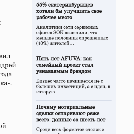
55% екатеринбуржцев
хотели бы улучшить свое
рабочее место
й
Аналитики сети сервисных
офисов SOK выяснили, что
меньше половины опрошенных
(40%) жителей…
вил
Пять лет AFUVA: как
ндрей
семейный проект стал
узнаваемым брендом
года
Бизнес часто начинается не с
ка».
больших инвестиций, а с идеи, в
которую…
Почему нотариальные
сделки оспаривают реже
всего: данные за шесть лет
ой
Среди всех форматов сделок с