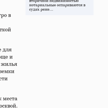
вторичной недвижимостью
нотариальные оспариваются в
судах реже…
ро в
аткой
е для
още и
у жилья
дземки
сти
к места
осквой.