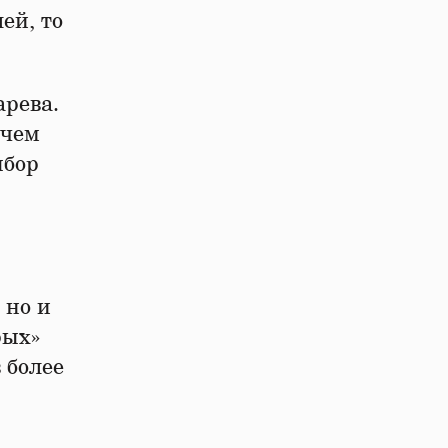
ей, то
арева.
ичем
ыбор
 но и
рых»
 более