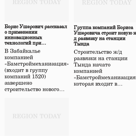
Борис Ушерович рассказал
Группа компаний Бориса
о применении
Ушеровича строит новую ж
инновационных
д развязку на станции
технологий при
Тында
строительстве нового моста
В Забайкалье
Строительство ж/д
в Забайкалье
компанией
развязки на станции
«Бамстроймеханизация»
Тында начато
(входит в группу
компанией
компаний 1520)
«Бамстроймеханизация
завершено
которая входит в…
строительство нового…