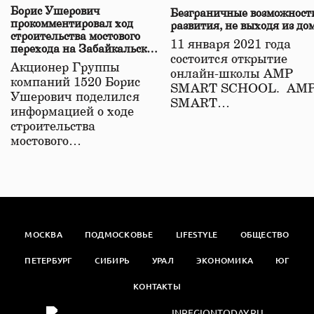
Борис Ушерович
Безграничные возможност
прокомментировал ход
развития, не выходя из до
строительства мостового
11 января 2021 года
перехода на Забайкальской
состоится открытие
железной дороге
Акционер Группы
онлайн-школы АМР
компаний 1520 Борис
SMART SCHOOL. АМ
Ушерович поделился
SMART…
информацией о ходе
строительства
мостового…
МОСКВА
ПОДМОСКОВЬЕ
LIFESTYLE
ОБЩЕСТВО
ПЕТЕРБУРГ
СИБИРЬ
УРАЛ
ЭКОНОМИКА
ЮГ
КОНТАКТЫ