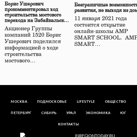
Борис Ушерович
Безграничные возможност
прокомментировал ход
развития, не выходя из до
строительства мостового
11 января 2021 года
перехода на Забайкальской
состоится открытие
железной дороге
Акционер Группы
онлайн-школы АМР
компаний 1520 Борис
SMART SCHOOL. АМ
Ушерович поделился
SMART…
информацией о ходе
строительства
мостового…
МОСКВА
ПОДМОСКОВЬЕ
LIFESTYLE
ОБЩЕСТВО
ПЕТЕРБУРГ
СИБИРЬ
УРАЛ
ЭКОНОМИКА
ЮГ
КОНТАКТЫ