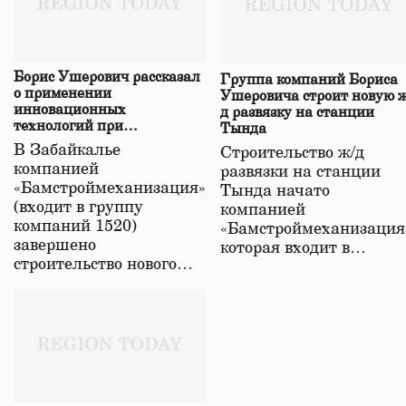
Борис Ушерович рассказал
Группа компаний Бориса
о применении
Ушеровича строит новую ж
инновационных
д развязку на станции
технологий при
Тында
строительстве нового моста
В Забайкалье
Строительство ж/д
в Забайкалье
компанией
развязки на станции
«Бамстроймеханизация»
Тында начато
(входит в группу
компанией
компаний 1520)
«Бамстроймеханизация
завершено
которая входит в…
строительство нового…