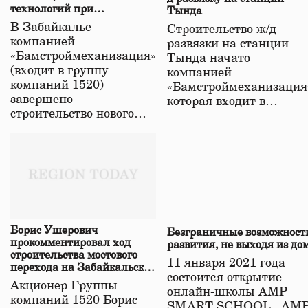
технологий при
Тында
строительстве нового моста
В Забайкалье
Строительство ж/д
в Забайкалье
компанией
развязки на станции
«Бамстроймеханизация»
Тында начато
(входит в группу
компанией
компаний 1520)
«Бамстроймеханизация
завершено
которая входит в…
строительство нового…
Борис Ушерович
Безграничные возможност
прокомментировал ход
развития, не выходя из до
строительства мостового
11 января 2021 года
перехода на Забайкальской
состоится открытие
железной дороге
Акционер Группы
онлайн-школы АМР
компаний 1520 Борис
SMART SCHOOL. АМ