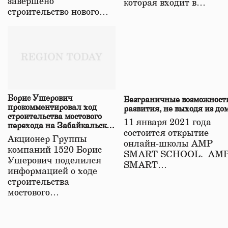
завершено
которая входит в…
строительство нового…
Борис Ушерович
Безграничные возможност
прокомментировал ход
развития, не выходя из до
строительства мостового
11 января 2021 года
перехода на Забайкальской
состоится открытие
железной дороге
Акционер Группы
онлайн-школы АМР
компаний 1520 Борис
SMART SCHOOL. АМ
Ушерович поделился
SMART…
информацией о ходе
строительства
мостового…