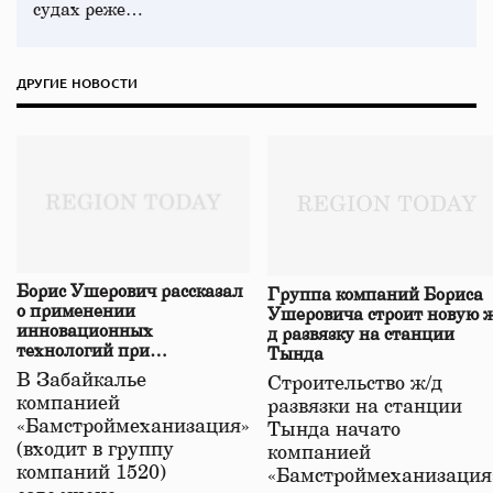
судах реже…
ДРУГИЕ НОВОСТИ
Борис Ушерович рассказал
Группа компаний Бориса
о применении
Ушеровича строит новую ж
инновационных
д развязку на станции
технологий при
Тында
строительстве нового моста
В Забайкалье
Строительство ж/д
в Забайкалье
компанией
развязки на станции
«Бамстроймеханизация»
Тында начато
(входит в группу
компанией
компаний 1520)
«Бамстроймеханизация