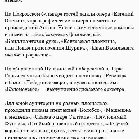
языка».
На Покровском бульваре гостей ждали опера «Евгений
Онегин», хореографические номера по мотивам
произведений Антона Чехова, отечественные романсы
и песни из таких советских фильмов, как
«Бриллиантовая рука», «Кавказская пленница,
или Новые приключения Шурика», «Иван Васильевич
меняет профессию».
На обновленной Пушкинской набережной в Парке
Горького можно было увидеть постановку «Ревизор»
и балет «Лебединое озеро», в музее-заповеднике
«Коломенское» — выступление джазового оркестра.
Для юной аудитории на разных площадках
проходили показы спектаклей «Колобок», «Машенька
и медведь», «Сказка о царе Салтане», «Неуловимый
Фунтик», «Стойкий оловянный солдатик», «Летучий
корабль» и многих других, а также интерактивные
цирковые шоу и творческие мастер-классы.