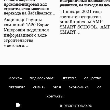
Борис Ушерович
Безграничные возможност
прокомментировал ход
развития, не выходя из до
строительства мостового
11 января 2021 года
перехода на Забайкальской
состоится открытие
железной дороге
Акционер Группы
онлайн-школы АМР
компаний 1520 Борис
SMART SCHOOL. АМ
Ушерович поделился
SMART…
информацией о ходе
строительства
мостового…
МОСКВА
ПОДМОСКОВЬЕ
LIFESTYLE
ОБЩЕСТВО
ПЕТЕРБУРГ
СИБИРЬ
УРАЛ
ЭКОНОМИКА
ЮГ
КОНТАКТЫ