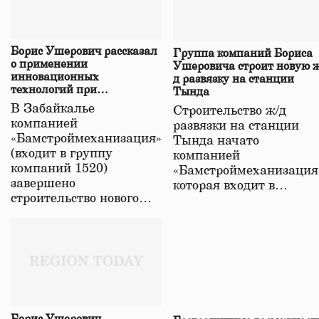
Борис Ушерович рассказал
Группа компаний Бориса
о применении
Ушеровича строит новую ж
инновационных
д развязку на станции
технологий при
Тында
строительстве нового моста
В Забайкалье
Строительство ж/д
в Забайкалье
компанией
развязки на станции
«Бамстроймеханизация»
Тында начато
(входит в группу
компанией
компаний 1520)
«Бамстроймеханизация
завершено
которая входит в…
строительство нового…