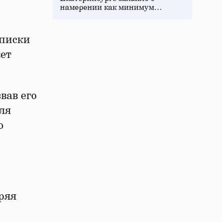
намерении как минимум…
еписки
жет
вав его
ля
о
ряя