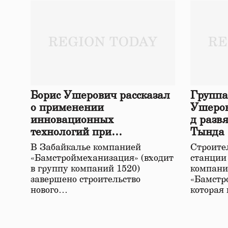
Борис Ушерович рассказал
Группа
о применении
Ушеров
инновационных
д разв
технологий при
Тында
строительстве нового моста
В Забайкалье компанией
Строител
в Забайкалье
«Бамстроймеханизация» (входит
станции
в группу компаний 1520)
компани
завершено строительство
«Бамстр
нового…
которая