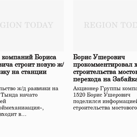
 компаний Бориса
Борис Ушерович
ича строит новую ж/
прокомментировал 
язку на станции
строительства мосто
перехода на Забайк
железной дороге
ьство ж/д развязки на
Акционер Группы комп
 Тында начато
1520 Борис Ушерович
ей
поделился информацией
оймеханизация»,
строительства мостовог
 входит в…