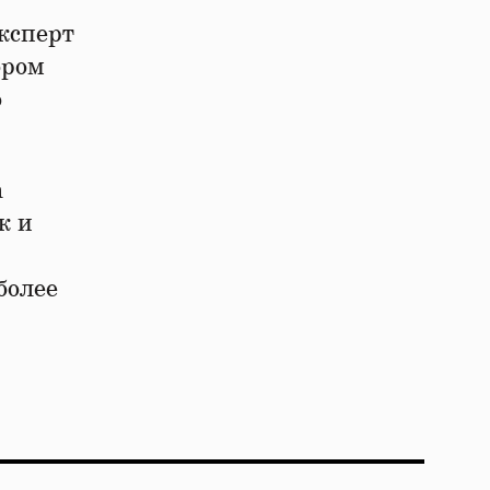
ксперт
ором
о
а
к и
более