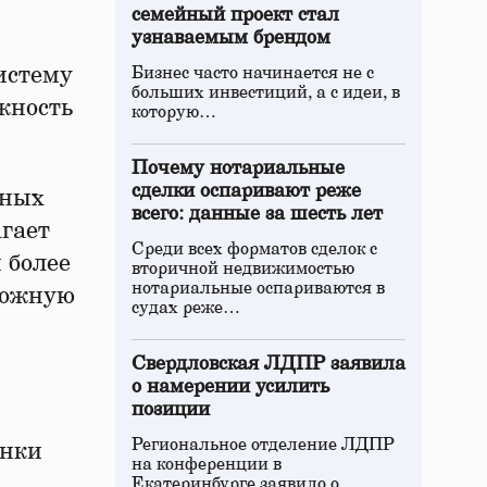
семейный проект стал
узнаваемым брендом
истему
Бизнес часто начинается не с
больших инвестиций, а с идеи, в
жность
которую…
Почему нотариальные
сделки оспаривают реже
вных
всего: данные за шесть лет
агает
Среди всех форматов сделок с
 более
вторичной недвижимостью
нотариальные оспариваются в
сложную
судах реже…
Свердловская ЛДПР заявила
о намерении усилить
позиции
Региональное отделение ЛДПР
енки
на конференции в
Екатеринбурге заявило о