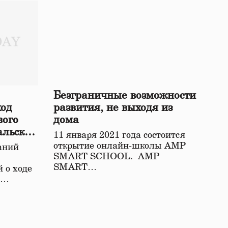
Безграничные возможности
ход
развития, не выходя из
вого
дома
альской
11 января 2021 года состоится
открытие онлайн-школы АМР
аний
SMART SCHOOL. АМР
SMART…
 о ходе
о…