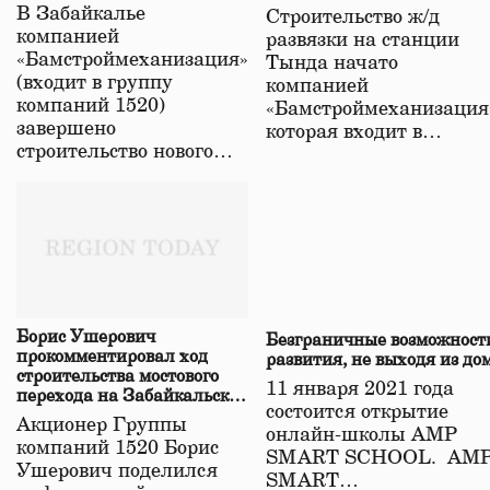
строительстве нового моста
В Забайкалье
Строительство ж/д
в Забайкалье
компанией
развязки на станции
«Бамстроймеханизация»
Тында начато
(входит в группу
компанией
компаний 1520)
«Бамстроймеханизация
завершено
которая входит в…
строительство нового…
Борис Ушерович
Безграничные возможност
прокомментировал ход
развития, не выходя из до
строительства мостового
11 января 2021 года
перехода на Забайкальской
состоится открытие
железной дороге
Акционер Группы
онлайн-школы АМР
компаний 1520 Борис
SMART SCHOOL. АМ
Ушерович поделился
SMART…