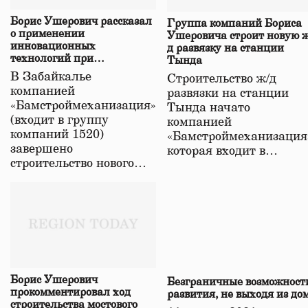
Борис Ушерович рассказал
Группа компаний Бориса
о применении
Ушеровича строит новую ж
инновационных
д развязку на станции
технологий при
Тында
строительстве нового моста
В Забайкалье
Строительство ж/д
в Забайкалье
компанией
развязки на станции
«Бамстроймеханизация»
Тында начато
(входит в группу
компанией
компаний 1520)
«Бамстроймеханизация
завершено
которая входит в…
строительство нового…
Борис Ушерович
Безграничные возможност
прокомментировал ход
развития, не выходя из до
строительства мостового