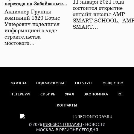
11 января 2021 года
перехода на Забайкальской
состоится открытие
железной дороге
Акционер Группы
онлайн-школы АМР
компаний 1520 Борис
SMART SCHOOL. АМ
Ушерович поделился
SMART…
информацией о ходе
строительства
мостового…
МОСКВА
ПОДМОСКОВЬЕ
LIFESTYLE
ОБЩЕСТВО
ПЕТЕРБУРГ
СИБИРЬ
УРАЛ
ЭКОНОМИКА
ЮГ
КОНТАКТЫ
© 2026
INREGIONTODAY.RU
- НОВОСТИ
МОСКВА. В РЕГИОНЕ СЕГОДНЯ