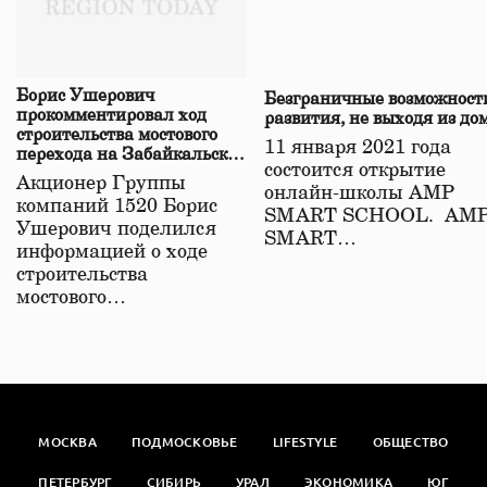
Борис Ушерович
Безграничные возможност
прокомментировал ход
развития, не выходя из до
строительства мостового
11 января 2021 года
перехода на Забайкальской
состоится открытие
железной дороге
Акционер Группы
онлайн-школы АМР
компаний 1520 Борис
SMART SCHOOL. АМ
Ушерович поделился
SMART…
информацией о ходе
строительства
мостового…
МОСКВА
ПОДМОСКОВЬЕ
LIFESTYLE
ОБЩЕСТВО
ПЕТЕРБУРГ
СИБИРЬ
УРАЛ
ЭКОНОМИКА
ЮГ