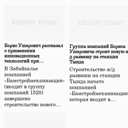
Борис Ушерович рассказал
Группа компаний Бориса
о применении
Ушеровича строит новую ж
инновационных
д развязку на станции
технологий при
Тында
строительстве нового моста
В Забайкалье
Строительство ж/д
в Забайкалье
компанией
развязки на станции
«Бамстроймеханизация»
Тында начато
(входит в группу
компанией
компаний 1520)
«Бамстроймеханизация
завершено
которая входит в…
строительство нового…