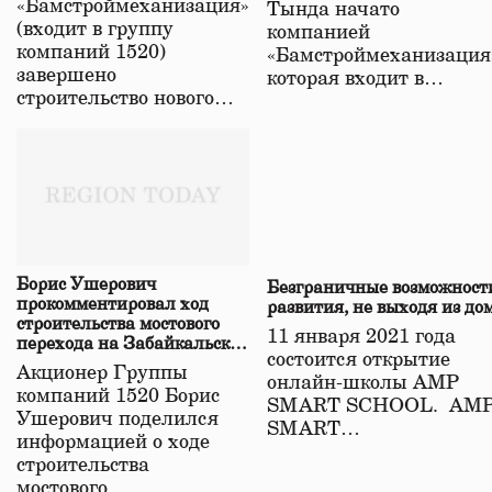
«Бамстроймеханизация»
Тында начато
(входит в группу
компанией
компаний 1520)
«Бамстроймеханизация
завершено
которая входит в…
строительство нового…
Борис Ушерович
Безграничные возможност
прокомментировал ход
развития, не выходя из до
строительства мостового
11 января 2021 года
перехода на Забайкальской
состоится открытие
железной дороге
Акционер Группы
онлайн-школы АМР
компаний 1520 Борис
SMART SCHOOL. АМ
Ушерович поделился
SMART…
информацией о ходе
строительства
мостового…