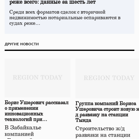
реже всего: данные за шесть лет
Среди всех форматов сделок с вторичной
недвижимостью нотариальные оспариваются в
судах реже…
ДРУГИЕ НОВОСТИ
Борис Ушерович рассказал
Группа компаний Бориса
о применении
Ушеровича строит новую ж
инновационных
д развязку на станции
технологий при
Тында
строительстве нового моста
В Забайкалье
Строительство ж/д
в Забайкалье
компанией
развязки на станции