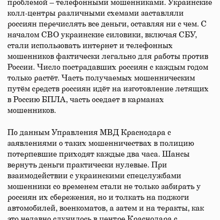
проблемой – телефонными мошенниками. Украинские
колл-центры различными схемами заставляли
россиян перечислять все деньги, оставляя ни с чем. С
началом СВО украинские силовики, включая СБУ,
стали использовать интернет и телефонных
мошенников фактически легально для работы против
России. Число пострадавших россиян с каждым годом
только растёт. Часть получаемых мошенническим
путём средств россиян идёт на изготовление летящих
в Россию БПЛА, часть оседает в карманах
мошенников.
По данным Управления МВД Краснодара с
заявлениями о таких мошенничествах в полицию
потерпевшие приходят каждые два часа. Шансы
вернуть деньги практически нулевые. При
взаимодействии с украинскими спецслужбами
мошенники со временем стали не только забирать у
россиян их сбережения, но и толкать на поджоги
автомобилей, военкоматов, а затем и на теракты, как
это недавно случилось в центре Краснодара с