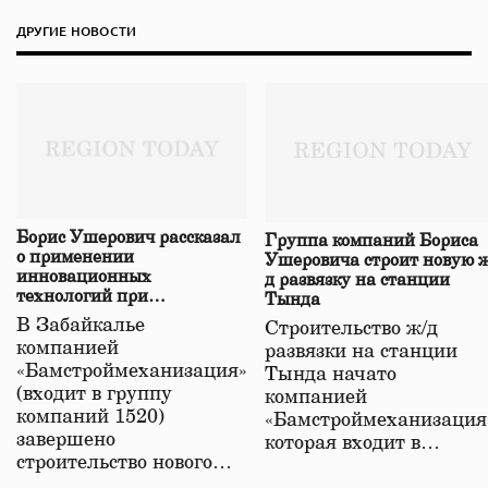
ДРУГИЕ НОВОСТИ
Борис Ушерович рассказал
Группа компаний Бориса
о применении
Ушеровича строит новую ж
инновационных
д развязку на станции
технологий при
Тында
строительстве нового моста
В Забайкалье
Строительство ж/д
в Забайкалье
компанией
развязки на станции
«Бамстроймеханизация»
Тында начато
(входит в группу
компанией
компаний 1520)
«Бамстроймеханизация
завершено
которая входит в…
строительство нового…