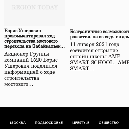
Борис Ушерович
Безграничные возможност
прокомментировал ход
развития, не выходя из до
строительства мостового
11 января 2021 года
перехода на Забайкальской
состоится открытие
железной дороге
Акционер Группы
онлайн-школы АМР
компаний 1520 Борис
SMART SCHOOL. АМ
Ушерович поделился
SMART…
информацией о ходе
строительства
мостового…
МОСКВА
ПОДМОСКОВЬЕ
LIFESTYLE
ОБЩЕСТВО