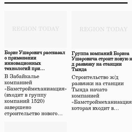
Борис Ушерович рассказал
Группа компаний Бориса
о применении
Ушеровича строит новую ж
инновационных
д развязку на станции
технологий при
Тында
строительстве нового моста
В Забайкалье
Строительство ж/д
в Забайкалье
компанией
развязки на станции
«Бамстроймеханизация»
Тында начато
(входит в группу
компанией
компаний 1520)
«Бамстроймеханизация
завершено
которая входит в…
строительство нового…