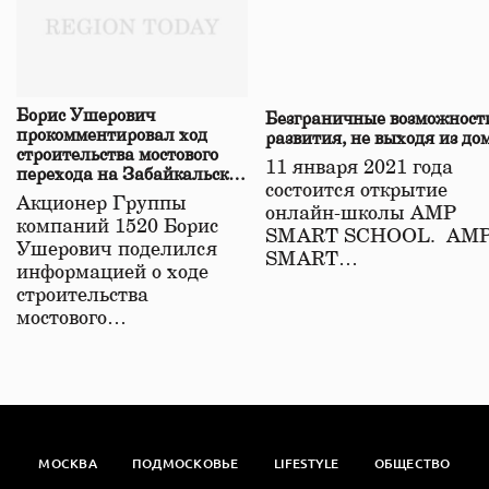
Борис Ушерович
Безграничные возможност
прокомментировал ход
развития, не выходя из до
строительства мостового
11 января 2021 года
перехода на Забайкальской
состоится открытие
железной дороге
Акционер Группы
онлайн-школы АМР
компаний 1520 Борис
SMART SCHOOL. АМ
Ушерович поделился
SMART…
информацией о ходе
строительства
мостового…
МОСКВА
ПОДМОСКОВЬЕ
LIFESTYLE
ОБЩЕСТВО