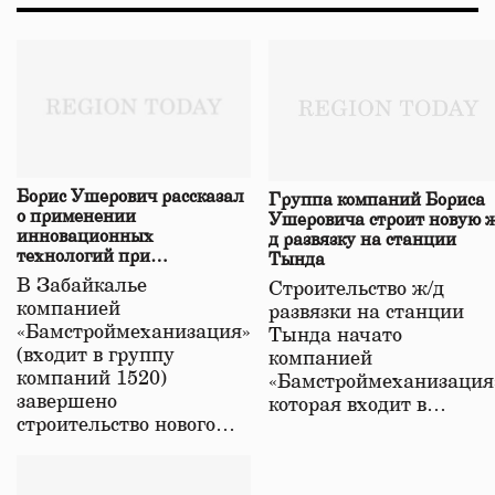
Борис Ушерович рассказал
Группа компаний Бориса
о применении
Ушеровича строит новую ж
инновационных
д развязку на станции
технологий при
Тында
строительстве нового моста
В Забайкалье
Строительство ж/д
в Забайкалье
компанией
развязки на станции
«Бамстроймеханизация»
Тында начато
(входит в группу
компанией
компаний 1520)
«Бамстроймеханизация
завершено
которая входит в…
строительство нового…