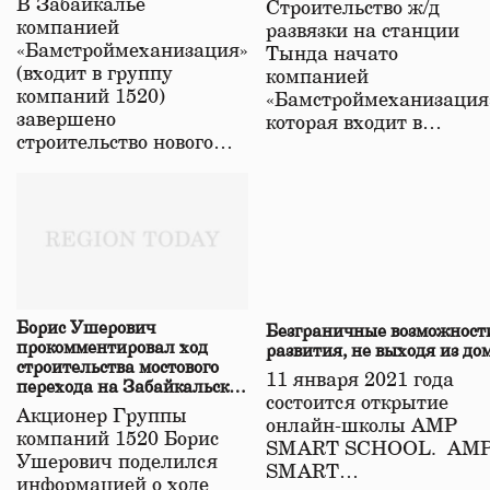
В Забайкалье
Строительство ж/д
в Забайкалье
компанией
развязки на станции
«Бамстроймеханизация»
Тында начато
(входит в группу
компанией
компаний 1520)
«Бамстроймеханизация
завершено
которая входит в…
строительство нового…
Борис Ушерович
Безграничные возможност
прокомментировал ход
развития, не выходя из до
строительства мостового
11 января 2021 года
перехода на Забайкальской
состоится открытие
железной дороге
Акционер Группы
онлайн-школы АМР
компаний 1520 Борис
SMART SCHOOL. АМ
Ушерович поделился
SMART…
информацией о ходе