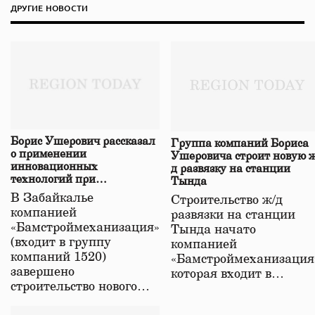
ДРУГИЕ НОВОСТИ
Борис Ушерович рассказал
Группа компаний Бориса
о применении
Ушеровича строит новую ж
инновационных
д развязку на станции
технологий при
Тында
строительстве нового моста
В Забайкалье
Строительство ж/д
в Забайкалье
компанией
развязки на станции
«Бамстроймеханизация»
Тында начато
(входит в группу
компанией
компаний 1520)
«Бамстроймеханизация
завершено
которая входит в…
строительство нового…