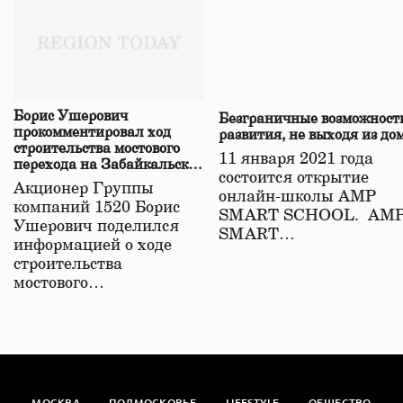
Борис Ушерович
Безграничные возможност
прокомментировал ход
развития, не выходя из до
строительства мостового
11 января 2021 года
перехода на Забайкальской
состоится открытие
железной дороге
Акционер Группы
онлайн-школы АМР
компаний 1520 Борис
SMART SCHOOL. АМ
Ушерович поделился
SMART…
информацией о ходе
строительства
мостового…
МОСКВА
ПОДМОСКОВЬЕ
LIFESTYLE
ОБЩЕСТВО