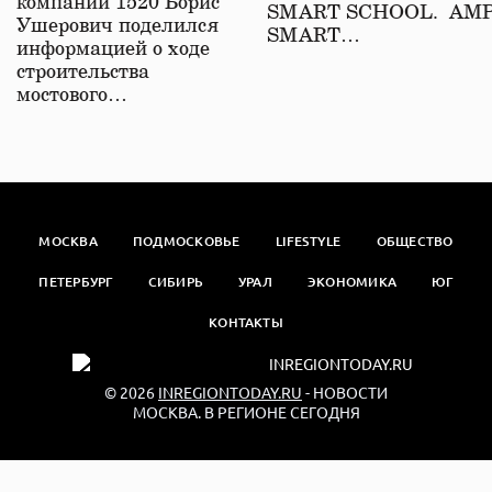
компаний 1520 Борис
SMART SCHOOL. АМ
Ушерович поделился
SMART…
информацией о ходе
строительства
мостового…
МОСКВА
ПОДМОСКОВЬЕ
LIFESTYLE
ОБЩЕСТВО
ПЕТЕРБУРГ
СИБИРЬ
УРАЛ
ЭКОНОМИКА
ЮГ
КОНТАКТЫ
© 2026
INREGIONTODAY.RU
- НОВОСТИ
МОСКВА. В РЕГИОНЕ СЕГОДНЯ