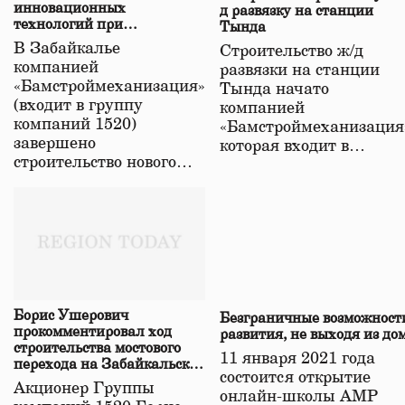
инновационных
д развязку на станции
технологий при
Тында
строительстве нового моста
В Забайкалье
Строительство ж/д
в Забайкалье
компанией
развязки на станции
«Бамстроймеханизация»
Тында начато
(входит в группу
компанией
компаний 1520)
«Бамстроймеханизация
завершено
которая входит в…
строительство нового…
Борис Ушерович
Безграничные возможност
прокомментировал ход
развития, не выходя из до
строительства мостового
11 января 2021 года
перехода на Забайкальской
состоится открытие
железной дороге
Акционер Группы
онлайн-школы АМР