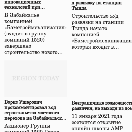
инновационных
д развязку на станции
технологий при
Тында
строительстве нового моста
В Забайкалье
Строительство ж/д
в Забайкалье
компанией
развязки на станции
«Бамстроймеханизация»
Тында начато
(входит в группу
компанией
компаний 1520)
«Бамстроймеханизация
завершено
которая входит в…
строительство нового…
Борис Ушерович
Безграничные возможност
прокомментировал ход
развития, не выходя из до
строительства мостового
11 января 2021 года
перехода на Забайкальской
состоится открытие
железной дороге
Акционер Группы
онлайн-школы АМР