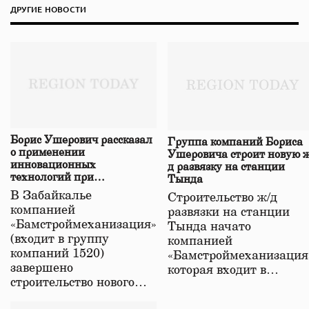
ДРУГИЕ НОВОСТИ
Борис Ушерович рассказал
Группа компаний Бориса
о применении
Ушеровича строит новую ж
инновационных
д развязку на станции
технологий при
Тында
строительстве нового моста
В Забайкалье
Строительство ж/д
в Забайкалье
компанией
развязки на станции
«Бамстроймеханизация»
Тында начато
(входит в группу
компанией
компаний 1520)
«Бамстроймеханизация
завершено
которая входит в…
строительство нового…