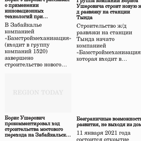
Группа компаний Бориса
о применении
Ушеровича строит новую ж
инновационных
д развязку на станции
технологий при
Тында
строительстве нового моста
В Забайкалье
Строительство ж/д
в Забайкалье
компанией
развязки на станции
«Бамстроймеханизация»
Тында начато
(входит в группу
компанией
компаний 1520)
«Бамстроймеханизация
завершено
которая входит в…
строительство нового…
Борис Ушерович
Безграничные возможност
прокомментировал ход
развития, не выходя из до
строительства мостового
11 января 2021 года
перехода на Забайкальской
состоится открытие
железной дороге