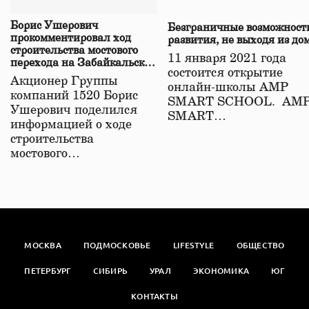
Борис Ушерович
Безграничные возможност
прокомментировал ход
развития, не выходя из до
строительства мостового
11 января 2021 года
перехода на Забайкальской
состоится открытие
железной дороге
Акционер Группы
онлайн-школы АМР
компаний 1520 Борис
SMART SCHOOL. АМ
Ушерович поделился
SMART…
информацией о ходе
строительства
мостового…
МОСКВА
ПОДМОСКОВЬЕ
LIFESTYLE
ОБЩЕСТВО
ПЕТЕРБУРГ
СИБИРЬ
УРАЛ
ЭКОНОМИКА
ЮГ
КОНТАКТЫ