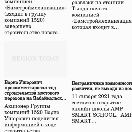
компанией
развязки на станции
«Бамстроймеханизация»
Тында начато
(входит в группу
компанией
компаний 1520)
«Бамстроймеханизация
завершено
которая входит в…
строительство нового…
Борис Ушерович
Безграничные возможност
прокомментировал ход
развития, не выходя из до
строительства мостового
11 января 2021 года
перехода на Забайкальской
состоится открытие
железной дороге
Акционер Группы
онлайн-школы АМР
компаний 1520 Борис
SMART SCHOOL. АМ
Ушерович поделился
SMART…
информацией о ходе
строительства