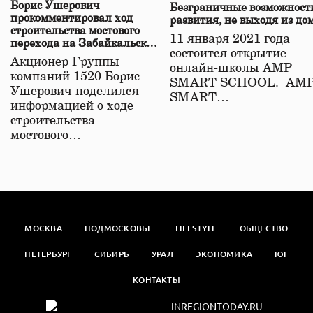
Борис Ушерович
Безграничные возможност
прокомментировал ход
развития, не выходя из до
строительства мостового
11 января 2021 года
перехода на Забайкальской
состоится открытие
железной дороге
Акционер Группы
онлайн-школы АМР
компаний 1520 Борис
SMART SCHOOL. АМ
Ушерович поделился
SMART…
информацией о ходе
строительства
мостового…
МОСКВА
ПОДМОСКОВЬЕ
LIFESTYLE
ОБЩЕСТВО
ПЕТЕРБУРГ
СИБИРЬ
УРАЛ
ЭКОНОМИКА
ЮГ
КОНТАКТЫ