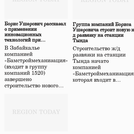
Борис Ушерович рассказал
Группа компаний Бориса
о применении
Ушеровича строит новую ж
инновационных
д развязку на станции
технологий при
Тында
строительстве нового моста
В Забайкалье
Строительство ж/д
в Забайкалье
компанией
развязки на станции
«Бамстроймеханизация»
Тында начато
(входит в группу
компанией
компаний 1520)
«Бамстроймеханизация
завершено
которая входит в…
строительство нового…