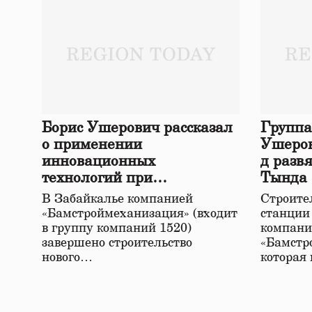
Борис Ушерович рассказал
Группа
о применении
Ушеров
инновационных
д разв
технологий при
Тында
строительстве нового моста
В Забайкалье компанией
Строител
в Забайкалье
«Бамстроймеханизация» (входит
станции
в группу компаний 1520)
компани
завершено строительство
«Бамстр
нового…
которая