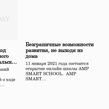
Безграничные возможности
ход
развития, не выходя из
вого
дома
альской
11 января 2021 года состоится
открытие онлайн-школы АМР
аний
SMART SCHOOL. АМР
SMART…
 о ходе
о…