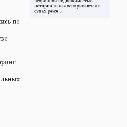
вторичной недвижимостью
нотариальные оспариваются в
судах реже…
ись по
тке
оринг
бильных