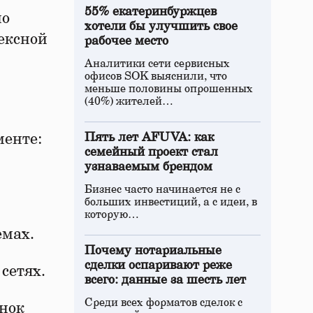
55% екатеринбуржцев
по
хотели бы улучшить свое
лексной
рабочее место
Аналитики сети сервисных
офисов SOK выяснили, что
меньше половины опрошенных
(40%) жителей…
менте:
Пять лет AFUVA: как
семейный проект стал
узнаваемым брендом
Бизнес часто начинается не с
больших инвестиций, а с идеи, в
которую…
емах.
Почему нотариальные
сделки оспаривают реже
сетях.
всего: данные за шесть лет
Среди всех форматов сделок с
енок