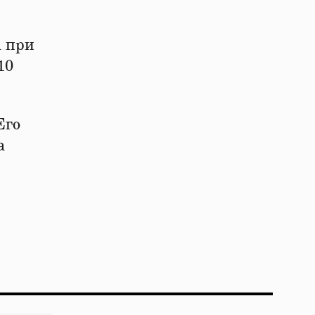
а при
10
Его
а