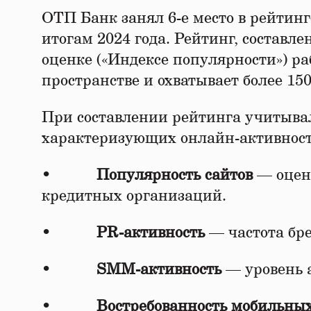
ОТП Банк занял 6-е место в рейтин
итогам 2024 года. Рейтинг, составл
оценке («Индексе популярности») р
пространстве и охватывает более 15
При составлении рейтинга учитыва
характеризующих онлайн-активность
•
Популярность сайтов
— оцен
кредитных организаций.
•
PR-активность
— частота бре
•
SMM-активность
— уровень а
•
Востребованность мобильны