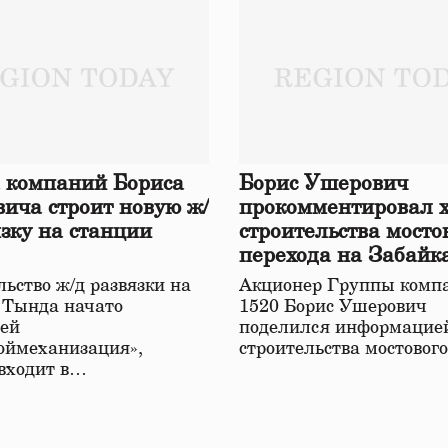
 компаний Бориса
Борис Ушерович
ича строит новую ж/
прокомментировал 
язку на станции
строительства мосто
перехода на Забайк
железной дороге
ьство ж/д развязки на
Акционер Группы комп
 Тында начато
1520 Борис Ушерович
ей
поделился информацией
оймеханизация»,
строительства мостовог
 входит в…