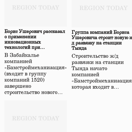
Борис Ушерович рассказал
Группа компаний Бориса
о применении
Ушеровича строит новую ж
инновационных
д развязку на станции
технологий при
Тында
строительстве нового моста
В Забайкалье
Строительство ж/д
в Забайкалье
компанией
развязки на станции
«Бамстроймеханизация»
Тында начато
(входит в группу
компанией
компаний 1520)
«Бамстроймеханизация
завершено
которая входит в…
строительство нового…