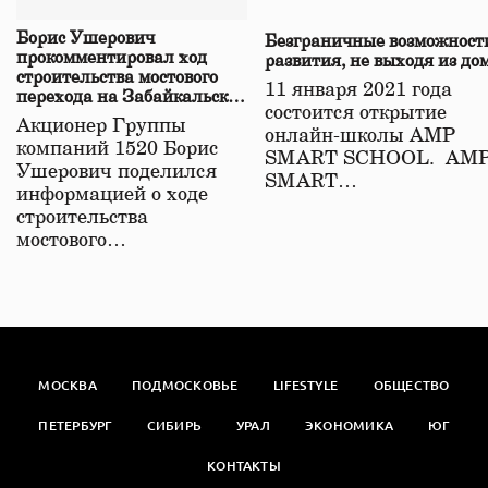
Борис Ушерович
Безграничные возможност
прокомментировал ход
развития, не выходя из до
строительства мостового
11 января 2021 года
перехода на Забайкальской
состоится открытие
железной дороге
Акционер Группы
онлайн-школы АМР
компаний 1520 Борис
SMART SCHOOL. АМ
Ушерович поделился
SMART…
информацией о ходе
строительства
мостового…
МОСКВА
ПОДМОСКОВЬЕ
LIFESTYLE
ОБЩЕСТВО
ПЕТЕРБУРГ
СИБИРЬ
УРАЛ
ЭКОНОМИКА
ЮГ
КОНТАКТЫ